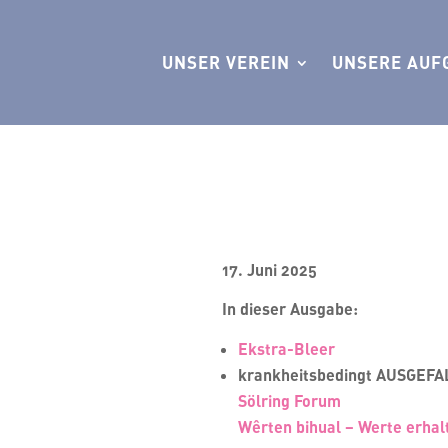
UNSER VEREIN
UNSERE AUF
17. Juni 2025
In dieser Ausgabe
:
Ekstra-Bleer
krankheitsbedingt AUSGEFAL
Sölring Forum
Wêrten bihual – Werte erhal