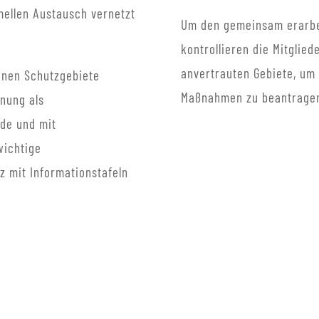
mellen Austausch vernetzt
Um den gemeinsam erarbei
kontrollieren die Mitglie
anvertrauten Gebiete, um
enen Schutzgebiete
Maßnahmen zu beantrage
nnung als
nde und mit
wichtige
z mit Informationstafeln