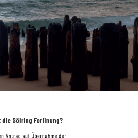
 die Sölring Foriinung?
 den Antrag auf Übernahme der