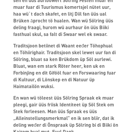
sen en üüs aurlööwert Sölring Festen muar en
muar fuar di Tuurismus komertsjel nütet uur,
haa wü`t dach skafet, en litj Diil fan üüs ual
Brüken āprocht tö hualen. Wan wü Sölring üüs
deling fraagi, hurom wü aurhaur ön üüs Biiki
fasthual skul, sa falt di Swaar wel ek swaar.
Traditsjoon betiinet di Waant eeđer Töhophual
en Töhiirighair. Traditsjoon skel lewet uur fan di
Sölring, bluat sa ken Brükdom üp Söl aurlewi.
Bluat, wan em stark Röter heer, ken uk en
Forbinjing en dit Gifööl fuar en Forswaaring fuar
di Kultuur, di Lönskep en di Natuur üp
Haimatailön wuksi.
En wan wü töleest üüs Sölring Spraak ek muar
pleegi, gair üüs friisk Identiteet üp Söl Stek om
Stek forleesen. Man üüs Spraak es üüs
„Alleinstellungsmerkmal“ en ik sen bliir, dat ik
deling weđer di Önspraak üp Sölring bi di Biiki ön
Kairem hual mut. Fuul Dank.