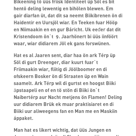
Bikeening tö üüs friisk Identiteet üp Söl es bit
hentö deling lewentig en bihölen blewen. Em
gair diarfan üt, dat dit sa neemt Biikibrenen ön di
Haidentir en Uursjöl wiar. En Teeken fuar Hööp
en Niimaakin en en gur Báricht. Uk eeđer dat dit
Kristendoom ön`t 9. Jaarhönert bi üüs iinföört
waar, wiar didiarem Jöl ek gans forswünen.
Hat es al Jaaren sent, diar haa ön ark Térp üp
Söl di gurt Dreenger, diar kuurt fuar`t
Friimaakin wiar, fliitig di Jöölboomer en di
ofskeern Bosker ön di Straaten üp en Wain
saamelt. Ark Térp wil di gurtst en hoogst Biiki
āpstaapeli en of en tö stön di Biiki ön`t
Naibertérp aur Nacht metjens ön Flamen! Deling
uur didiarem Brük ek muar praktisiaret en di
Biiki uur aliweegens fan en Man me en Maskiin
áppaket.
Man hat es likert wichtig, dat üüs Jungen en