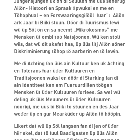
Jungensjungen uk ön di Skuulen me üüs senerlig
Ailön- Histoori en Spraak āpwuksi en me en
Töhophual – en Forswaaringsgifööl fuar`t Ailön
ark Jaar bi Biiki stuun. Döör di Tuurismus lewi
wü üp Söl ön en sa neemt „Mikrokosmos“ me
Mensken üt ombi 100 Natsjoonen, Wü ken stolt
wiis, dat wü dit skafet haa, üp üüs litj Ailön söner
Diskriminierung töhop tö aarberin en tö lewin.
Me di Achting fan üüs ain Kultuur ken uk Achting
en Tolerans fuar üđer Kultuuren en
Traditsjoonen wuksi en döör di Starking fan di
ain Identiteet ken em Fuaruurdiilen töögen
Mensken üt üđer Kultuuren forlees. Sa wel wü
deling uk üüs Meuuners üt üđer Kultuuren
nöörigi, me üüs bi Biiki tö stuunen en des Jaar
weđer üp en gur Mearküder üp Ailön tö hööpin.
Likert dat wü üp Söl langsen fan di jen of üđer
hiir skel, dat tö fuul Baađigasten üp üüs Ailön