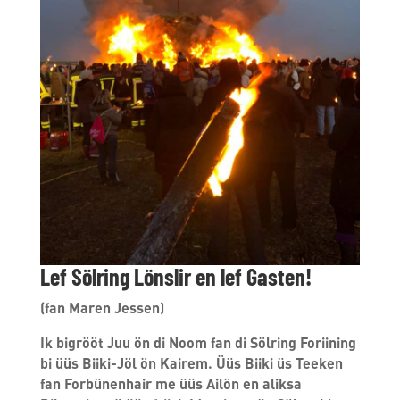
Lef Sölring Lönslir en lef Gasten!
(fan Maren Jessen)
Ik bigrööt Juu ön di Noom fan di Sölring Foriining
bi üüs Biiki-Jöl ön Kairem. Üüs Biiki üs Teeken
fan Forbünenhair me üüs Ailön en aliksa