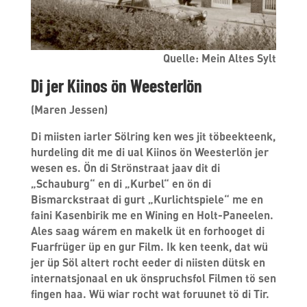
Quelle: Mein Altes Sylt
Di jer Kiinos ön Weesterlön
(Maren Jessen)
Di miisten iarler Sölring ken wes jit töbeekteenk,
hurdeling dit me di ual Kiinos ön Weesterlön jer
wesen es. Ön di Strönstraat jaav dit di
„Schauburg“ en di „Kurbel“ en ön di
Bismarckstraat di gurt „Kurlichtspiele“ me en
faini Kasenbirik me en Wining en Holt-Paneelen.
Ales saag wárem en makelk üt en forhooget di
Fuarfrüger üp en gur Film. Ik ken teenk, dat wü
jer üp Söl altert rocht eeder di niisten dütsk en
internatsjonaal en uk önspruchsfol Filmen tö sen
fingen haa. Wü wiar rocht wat foruunet tö di Tir.