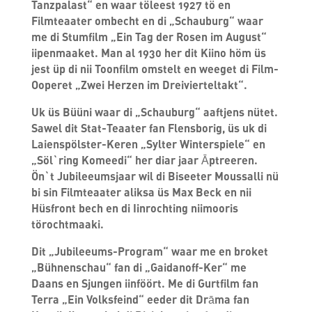
Tanzpalast“ en waar töleest 1927 tö en
Filmteaater ombecht en di „Schauburg“ waar
me di Stumfilm „Ein Tag der Rosen im August“
iipenmaaket. Man al 1930 her dit Kiino höm üs
jest üp di nii Toonfilm omstelt en weeget di Film-
Ooperet „Zwei Herzen im Dreivierteltakt“.
Uk üs Büüni waar di „Schauburg“ aaftjens nütet.
Sawel dit Stat-Teaater fan Flensborig, üs uk di
Laienspölster-Keren „Sylter Winterspiele“ en
„Söl`ring Komeedi“ her diar jaar Āptreeren.
Ön`t Jubileeumsjaar wil di Biseeter Moussalli nü
bi sin Filmteaater aliksa üs Max Beck en nii
Hüsfront bech en di Iinrochting niimooris
törochtmaaki.
Dit „Jubileeums-Program“ waar me en broket
„Bühnenschau“ fan di „Gaidanoff-Ker“ me
Daans en Sjungen iinföört. Me di Gurtfilm fan
Terra „Ein Volksfeind“ eeder dit Drāma fan