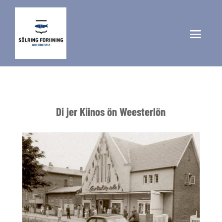
Di jer Kiinos ön Weesterlön