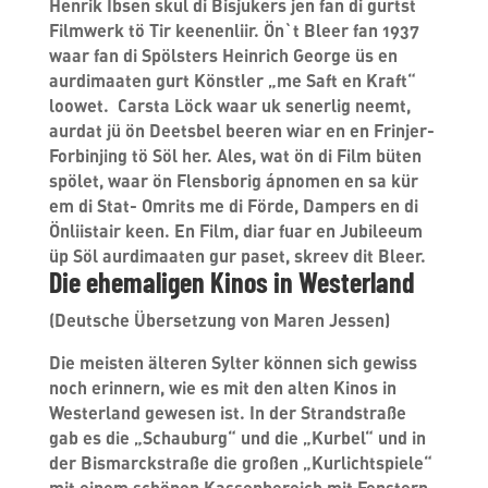
Henrik Ibsen skul di Bisjukers jen fan di gurtst
Filmwerk tö Tir keenenliir. Ön`t Bleer fan 1937
waar fan di Spölsters Heinrich George üs en
aurdimaaten gurt Könstler „me Saft en Kraft“
loowet. Carsta Löck waar uk senerlig neemt,
aurdat jü ön Deetsbel beeren wiar en en Frinjer-
Forbinjing tö Söl her. Ales, wat ön di Film büten
spölet, waar ön Flensborig ápnomen en sa kür
em di Stat- Omrits me di Förde, Dampers en di
Önliistair keen. En Film, diar fuar en Jubileeum
üp Söl aurdimaaten gur paset, skreev dit Bleer.
Die ehemaligen Kinos in Westerland
(Deutsche Übersetzung von Maren Jessen)
Die meisten älteren Sylter können sich gewiss
noch erinnern, wie es mit den alten Kinos in
Westerland gewesen ist. In der Strandstraße
gab es die „Schauburg“ und die „Kurbel“ und in
der Bismarckstraße die großen „Kurlichtspiele“
mit einem schönen Kassenbereich mit Fenstern