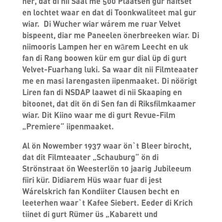
her, dat di nii Saal me 500 Plaatsen gur haitset
en lochtet waar en dat di Toonkwaliteet mal gur
wiar. Di Wucher wiar wárem me ruar Velvet
bispeent, diar me Paneelen önerbreeken wiar. Di
niimooris Lampen her en wārem Leecht en uk
fan di Rang boowen kür em gur dial üp di gurt
Velvet-Fuarhang luki. Sa waar dit nii Filmteaater
me en masi Iarengasten iipenmaaket. Di nöörigt
Liren fan di NSDAP laawet di nii Skaaping en
bitoonet, dat dit ön di Sen fan di Riksfilmkaamer
wiar. Dit Kiino waar me di gurt Revue-Film
„Premiere“ iipenmaaket.
Al ön Nowember 1937 waar ön`t Bleer birocht,
dat dit Filmteaater „Schauburg“ ön di
Strönstraat ön Weesterlön 10 jaarig Jubileeum
fiiri kür. Didiarem Hüs waar fuar di jest
Wárelskrich fan Kondiiter Clausen becht en
leeterhen waar`t Kafee Siebert. Eeder di Krich
tiinet di gurt Rümer üs „Kabarett und