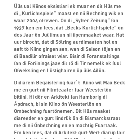
Üüs ual Kiinos eksistiari ek muar en dit Hüs me
di „Kurlichtspiele“ maast en nii Bechning wik en
waar 2004 ofrewen. Ön di „Sylter Zeitung“ fan
1937 ken em lees, dat „Becks Kurlichtspiele“ ön
des Jaar ön Jüülimuun nii iipenmaaket waar. Hat
uur birocht, dat di Sölring aurdimaaten hol en
aaft tö Kiino gingen sen, wan di Saison töjen en
di Baadilir ofraiset wiar. Bisir di Foranstaltings
fan di Foriinings jaav dit tö di Tir nemelk ek fuul
Ofweksling en Lüstighairen üp üüs Ailön.
Didiarem Begaistering fuar`t Kiino wil Max Beck
me en gurt nii Filmteaater fuar Weesterlön
bitiini. Hi dör en Arkitekt fan Hamborig di
Āpdrach, bi sin Kiino ön Weesterlön en
Ombechning fuartönemen. Dit Hüs maaket
diareeder en gurt Iindrük ön di Bismarckstraat
me di nii Önbechning en en machtig Fuartaak.
Em ken lees, dat di Arkitekt gurt Wert diarüp lair