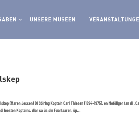
GABEN
UNSERE MUSEEN
VERANSTALTUNG
ilskep
lskep (Maren Jessen) Di Sölring Koptain Carl Thiesen (1894-1975), en Meföliger fan di „C
di leesten Koptains, diar sa üs sin Fuarfaaren, üp...