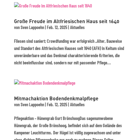
Große Freude im Altfriesischen Haus seit 1640
von
Sven Lappoehn
|
Feb. 12, 2025
|
Aktuelles
Fliesen sind saniert; Crowdfunding war erfolgreich „Alter, Bauweise
und Standort des Altfriesischen Hauses seit 1640 (AFH) in Keitum sind
unveränderbare und das Denkmal charakterisierende Kriterien, die
nicht beeinflussbar sind, sondern nur mit passender Pflege...
Mitmachaktion Bodendenkmalpflege
von
Sven Lappoehn
|
Feb. 12, 2025
|
Aktuelles
Pflegeaktion – Hünengrab Gurt BrönshoogDas sagenumwobene
Hünengrab, der Große Brönshoog, befindet sich auf dem Gelände des
Kampener Leuchtturms. Der Hügel ist völlig zugewachsen und unter
einer dichten Pflanzendecke nur noch zu erahnen.Dieses Sylter...