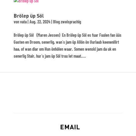
Brölep üp Söl
von
vata
|
Aug. 22, 2024
|
Blog zweisprachig
Brölep üp Söl (Maren Jessen) En Brölep üp Söl es fuar Fuulen fan üüs
Gasten en Droom, senerlig, wan`s jam üp Ailön ön Uurlaub keenenliirt
haa, of wan diar om Hun önhölen waar. Somen wenski jam da uk en
senerlig Stair, hur`s jam üp Söl truu let maat....
EMAIL