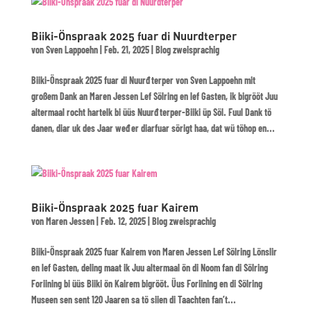
Biiki-Önspraak 2025 fuar di Nuurdterper
von
Sven Lappoehn
|
Feb. 21, 2025
|
Blog zweisprachig
Biiki-Önspraak 2025 fuar di Nuurđterper von Sven Lappoehn mit
großem Dank an Maren Jessen Lef Sölring en lef Gasten, ik bigrööt Juu
altermaal rocht hartelk bi üüs Nuurđterper-Biiki üp Söl. Fuul Dank tö
danen, diar uk des Jaar weđer diarfuar sörigt haa, dat wü töhop en...
Biiki-Önspraak 2025 fuar Kairem
von
Maren Jessen
|
Feb. 12, 2025
|
Blog zweisprachig
Biiki-Önspraak 2025 fuar Kairem von Maren Jessen Lef Sölring Lönslir
en lef Gasten, deling maat ik Juu altermaal ön di Noom fan di Sölring
Foriining bi üüs Biiki ön Kairem bigrööt. Üus Foriining en di Sölring
Museen sen sent 120 Jaaren sa tö siien di Taachten fan’t...