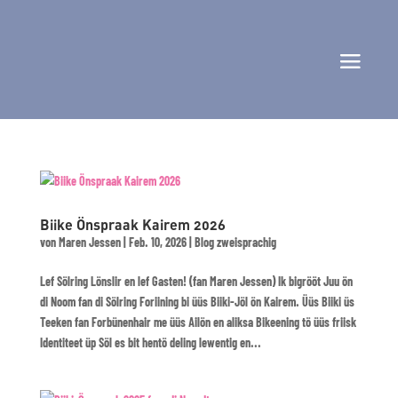
Biike Önspraak Kairem 2026
von
Maren Jessen
|
Feb. 10, 2026
|
Blog zweisprachig
Lef Sölring Lönslir en lef Gasten! (fan Maren Jessen) Ik bigrööt Juu ön
di Noom fan di Sölring Foriining bi üüs Biiki-Jöl ön Kairem. Üüs Biiki üs
Teeken fan Forbünenhair me üüs Ailön en aliksa Bikeening tö üüs friisk
Identiteet üp Söl es bit hentö deling lewentig en...