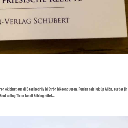
n ek bluat aur di Baaribedriiv bi Strön bikeent uuren, Fuulen raisi uk üp Ailön, aurdat jir
ent ualing Tiren fan di Sölring nütet...