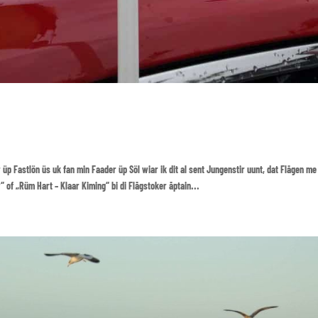
üp Fastlön üs uk fan min Faader üp Söl wiar ik dit al sent Jungenstir uunt, dat Flāgen me 
of „Rüm Hart – Klaar Kiming“ bi di Flāgstoker āptain...