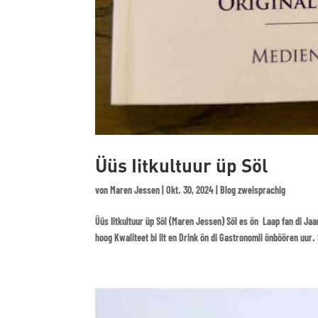
Üüs Iitkultuur üp Söl
von
Maren Jessen
|
Okt. 30, 2024
|
Blog zweisprachig
Üüs Iitkultuur üp Söl (Maren Jessen) Söl es ön Laap fan di Jaare
hoog Kwaliteet bi Iit en Drink ön di Gastronomii önböören uur. S