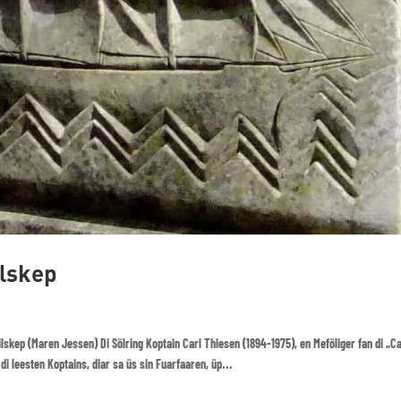
ilskep
lskep (Maren Jessen) Di Sölring Koptain Carl Thiesen (1894-1975), en Meföliger fan di „C
di leesten Koptains, diar sa üs sin Fuarfaaren, üp...