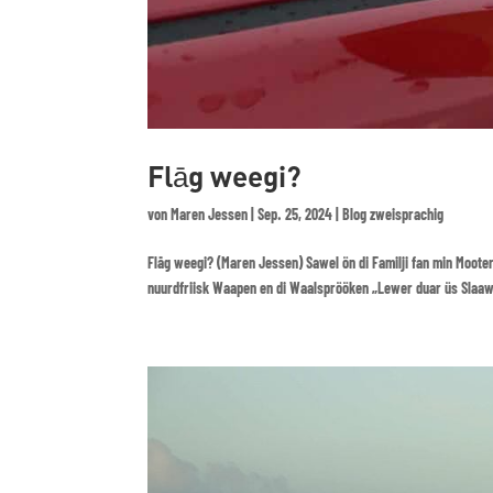
Flāg weegi?
von
Maren Jessen
|
Sep. 25, 2024
|
Blog zweisprachig
Flāg weegi? (Maren Jessen) Sawel ön di Familji fan min Mooter 
nuurdfriisk Waapen en di Waalsprööken „Lewer duar üs Slaaw“ 